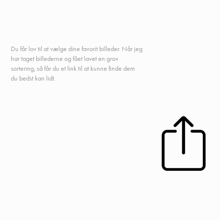
Du får lov til at vælge dine favorit billeder. Når jeg
har taget billederne og fået lavet en grov
sortering, så får du et link til at kunne finde dem
du bedst kan lidt.