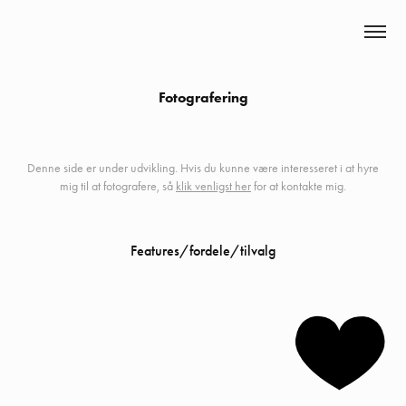
Mikkel Bendix
Fotografering
Denne side er under udvikling. Hvis du kunne være interesseret i at hyre
mig til at fotografere, så
klik venligst her
for at kontakte mig.
Features/fordele/tilvalg